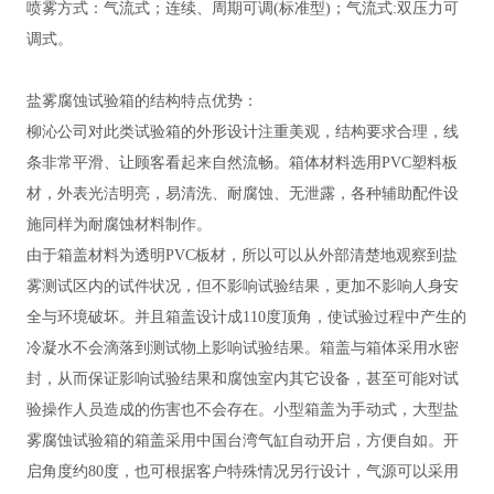
喷雾方式：气流式；连续、周期可调
(标准型)；气流式:双压力可
调式。
盐雾腐蚀试验箱
的
结构特点优势：
柳沁公司对此类试验箱的外形设计注重美观，结构要求合理，线
条非常平滑、让顾客看起来自然流畅。箱体材料选用
PVC塑料板
材，外表光洁明亮，易清洗、耐腐蚀、无泄露，各种辅助配件设
施同样为耐腐蚀材料制作。
由于箱盖材料为透明
PVC板材，所以可以从外部清楚地观察到盐
雾测试区内的试件状况，但不影响试验结果，更加不影响人身安
全与环境破坏。并且箱盖设计成110度顶角，使试验过程中产生的
冷凝水不会滴落到测试物上影响试验结果。箱盖与箱体采用水密
封，从而保证影响试验结果和腐蚀室内其它设备，甚至可能对试
验操作人员造成的伤害也不会存在。小型箱盖为手动式，大型盐
雾腐蚀试验箱的箱盖采用中国台湾气缸自动开启，方便自如。开
启角度约80度，也可根据客户特殊情况另行设计，气源可以采用