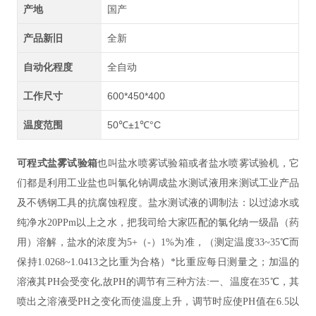
产地
国产
产品新旧
全新
自动化程度
全自动
工作尺寸
600*450*400
温度范围
50℃±1℃°C
可程式盐雾试验箱
也叫盐水喷雾试验箱或者盐水喷雾试验机，它
们都是利用工业盐也叫氯化钠调成盐水测试液用来测试工业产品
及不锈钢工具的抗腐蚀程度。盐水测试液的调制法：以过滤水或
纯净水
20PPm以上之水，把我司给大家匹配的氯化纳一级晶（药
用）溶解，盐水的浓度为5+（-）1%为准，（测定温度33~35℃而
保持1.0268~1.0413之比重为合格）*比重应每日测量之；加温的
溶液其PH会受变化,故PH的调节有三种方法:一、温度在35℃，其
喷出之溶液受PH之变化而使温度上升，调节时应使PH值在6.5以