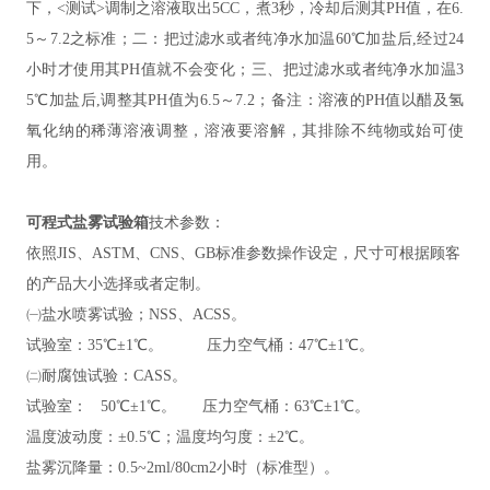
下，<测试>调制之溶液取出5CC，煮3秒，冷却后测其PH值，在6.
5～7.2之标准；二：把过滤水或者纯净水加温60℃加盐后,经过24
小时才使用其PH值就不会变化；三、把过滤水或者纯净水加温3
5℃加盐后,调整其PH值为6.5～7.2；备注：溶液的PH值以醋及氢
氧化纳的稀薄溶液调整，溶液要溶解，其排除不纯物或始可使
用。
可程式盐雾试验箱
技术参数：
依照
JIS、ASTM、CNS、GB标准参数操作设定，尺寸可根据顾客
的产品大小选择或者定制。
㈠盐水喷雾试验；
NSS、ACSS。
试验室：
35℃±1℃。 压力空气桶：47℃±1℃。
㈡耐腐蚀试验：
CASS。
试验室：
50℃±1℃。 压力空气桶：63℃±1℃。
温度波动度：
±0.5℃；温度均匀度：±2℃。
盐雾沉降量：
0.5~2ml/80cm2小时（标准型）。