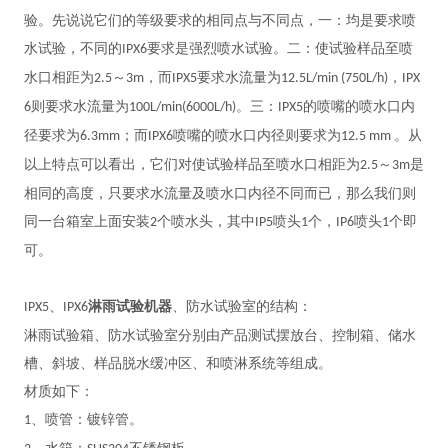
验。先说说它们的等级要求的相同点与不同点，一：均是要求喷
水试验，不同的
要求是强烈喷水试验。二：使试验样品至喷
IPX6
水口相距为
～
，而
要求水流量为
，
2.5
3m
IPX5
12.5L/min (750L/h)
IPX
则要求水流量为
。三：
的喷嘴的喷水口内
6
100L/min(6000L/h)
IPX5
径要求为
；而
喷嘴的喷水口内径则要求为
。从
6.3mm
IPX6
12.5 mm
以上特点可以看出，它们对使试验样品至喷水口相距为
～
是
2.5
3m
相同的高度，只要求水流量及喷水口内径不同而已，那么我们则
同一台箱室上面安装
个喷水头，其中
喷头
个，
喷头
个即
2
IP5
1
IP6
1
可。
、
淋雨试验机器
、防水试验室的结构：
IPX5
IPX6
淋雨试验箱、防水试验室分别由产品测试摆放台、控制箱、储水
槽、斜坡、样品脱水缓冲区、和喷淋系统等组成。
材质如下：
、喷管：镀锌管。
1