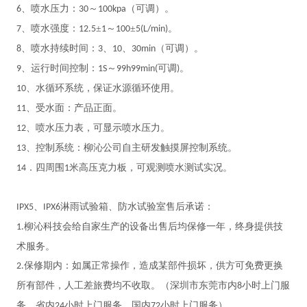
、喷水压力：
～
（可调）。
6
30
100kpa
、喷水强度：
±
～
±
。
7
12.5
1
100
5(L/min)
、喷水持续时间：
、
、
（可调）。
8
3
10
30min
、运行时间控制：
～
可调
。
9
1S
99h99min(
)
、水循环系统，保证水源循环使用。
10
、受水面：产品正面。
11
、喷水压力表，可显示喷水压力。
12
、控制系统：柳沁公司自主研发触摸屏控制系统。
13
．四周围
米高压克力板，可观测喷水测试实况。
14
1
、
淋雨试验箱、防水试验室售后承诺：
IPX5
IPX6
柳沁科技会给自家生产的设备出售后均保修一年，终身提供技
1.
术服务。
保修期内：如属正常操作，造成某部件损坏，供方可免费更换
2.
所有部件，人工差旅费均不收取。（深圳市东莞市内
小时上门服
8
务，省内
小时上门服务，国内
小时上门服务）。
24
72