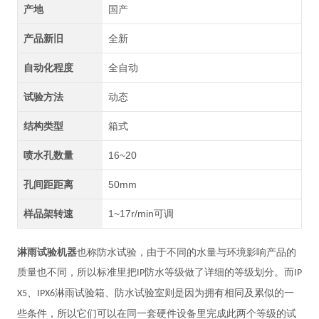
产地
国产
产品新旧
全新
自动化程度
全自动
试验方法
动态
结构类型
箱式
喷水孔数量
16~20
孔间距距离
50mm
样品架转速
1~17r/min可调
淋雨试验机器
也称防水试验，由于不同的水量与环境影响产品的
质量也不同，所以标准里把
防水等级做了详细的等级划分。而
IP
IP
、
淋雨试验箱、防水试验室则是因为拥有相同及累似的一
X5
IPX6
些条件，所以它们可以在同一套硬件设备里完成此两个等级的试