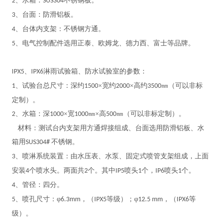
、水箱：
不锈钢板。
2
SUS304
、台面：防滑铝板。
3
、台体内支架：不锈钢方通。
4
、电气控制配件选用正泰、欧姆龙、德力西、富士等品牌。
5
、
淋雨试验箱、防水试验室
的参数：
IPX5
IPX6
、试验台总尺寸：深约
×宽约
×高约
㎜（可以非标
1
1500
2000
3500
定制）。
、水箱：深
×宽
㎜×高
㎜（可以非标定制）。
2
1000
1000
500
材料：测试台内支架用方通焊接组成、台面选用防滑铝板、水
箱用
不锈钢。
SUS304#
、喷淋系统装置：由水压表、水泵、固定式喷管支架组成，上面
3
安装
个喷水头。两面共
个。其中
喷头
个，
喷头
个。
4
2
IP5
1
IP6
1
、管径：四分。
4
、喷孔尺寸：φ
，（
等级）；φ
，（
等
5
6.3mm
IPX5
12.5 mm
IPX6
级）。