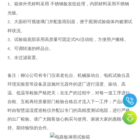
、箱体外壳材料采用 不锈钢板发纹处理，内胆材料采用不锈钢
1
光板。
、大面积可视玻璃门并配套雨刮器，便于观测试验箱体内被测试
2
样状况。
、试验箱底部采用高质量可固定式
活动轮，方便用户搬移。
3
PU
、可调转速的样品台。
4
、水过滤装置。
5
备注：柳沁公司有专门仪表老化台、机械振动台、电机试验台及
环境实验室等设备及设施对元器件的进厂进行湿度、振动、高
温、低温等检验严格把关；在生产的过程中，对每一道工序进行
自检、互检再经质量部门检验合格后才流入下一工序；产品出厂
时由智慧温湿度巡检仪并配以专门的高精度测试电阻，进行严格
的出厂检验。请广大顾客放心购买与使用。谢谢大家的惠顾与支
持。期待愉快的合作。