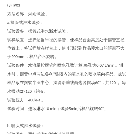
(3) IPX3
方法名称：淋雨试验
。
摆管式淋水试验：
a.
试验设备：摆管式淋水溅水试验
。
试样放置：选择适当半径的摆管，使样品台面高度处于摆管直径
位置上，将试样放在样台上，使其顶部到样品喷水口的距离不大
于
，样品台不旋转。
200mm
试验条件：水流量按摆管的喷水孔数计算
每孔为
。淋
,
0.07 L/min
水时，摆管中点两边各
°弧段内的喷水孔的喷水喷向样品。被试
60
样品放在摆管半圆中心。摆管沿垂线两边各摆动
°，共
°。每
60
120
次摆动
×
°
约
。
(2
120
)
4s
试验压力：
。
400kPa
试验时间：连续淋水
；试验
后样品旋转
°。
10 min
5min
90
喷头式淋水试验：
b.