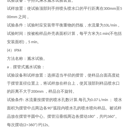
试验设备：手持式淋水溅水试验装置。
试样放置：使试验顶部到手持喷头喷水口的平行距离在
至
300mm
5
之间
。
00mm
试验条件：试验时应安装带平衡重物的挡板，水流量为
。
10L/min
试验时间：按被检样品外壳表面积计算，每平方米为
不包括
1 min(
安装面积
，
。
)
5 min
）
(4
IPX4
方法名称：溅水试验。
．摆管式溅水试验：
a
试验设备和试样放置：选择适当半径的摆管，使样品台面高度处
于摆管直径位置上，将试样放在样台上，使其顶部到样品喷水口
的距离不大于
，样品台不旋转。
200mm
试验条件
水流量按摆管的喷水孔数计算
每孔为
； 喷水
:
,
0.07 L/min
面积为摆管中点两边各
°弧段内喷水孔的喷水喷向样品。被试样
90
品放在摆管半圆中心。摆管沿垂线两边各摆动
°，共约
°。
180
360
每次摆动
×
°
约
。
(2
360
)
12s