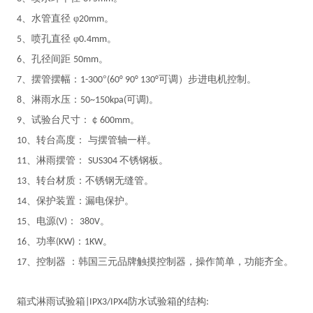
、水管直径 φ
。
4
20mm
、喷孔直径 φ
。
5
0.4mm
、孔径间距
。
6
50mm
、摆管摆幅：
°
可调）步进电机控制。
7
1-300
(
60° 90° 130°
、淋雨水压：
可调
。
8
50~150kpa(
)
、试验台尺寸：￠
。
9
600mm
、转台高度： 与摆管轴一样。
10
、淋雨摆管：
不锈钢板。
11
SUS304
、转台材质：不锈钢无缝管。
13
、保护装置：漏电保护。
14
、电源
：
。
15
(V)
380V
、功率
：
。
16
(KW)
1KW
、控制器 ：韩国三元品牌触摸控制器，操作简单，功能齐全。
17
箱式淋雨试验箱
防水试验箱
的结构
|IPX3/IPX4
: