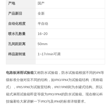
产地
国产
产品新旧
全新
自动化程度
半自动
喷水孔数量
16~20
孔间距距离
50mm
样品架转速
1~17r/min可调
电路板淋雨试验箱
又称防水试验箱，防水试验箱根据不同的
等
IPX
级标准分做对应不同的结构，如
为试验箱结构（简称箱
IPX3/IPX4
式），
为试验室结构，
则为水罐式结构。所以
IPX5/IPX6
IPX7/IPX8
箱式淋雨试验箱即是等级为
的防水试验箱。现在柳沁科
IPX3/IPX4
技编著给大家讲解一下
与及
的标准详细要求。
IPX3
IPX4