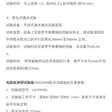
试验时间：与上述第（
）条
之
款均相同
即
。
3
IPX3
a
(
10 min )
．喷头式溅水试验：
b
试验设备：手持式淋水溅水试验装置。
试样放置：设备上安装带平衡重物的挡板应拆去，使试验顶部到
手持喷头喷水口的平行距离在
至
之间。
300mm
500mm
试验条件：试验时应安装带平衡重物的挡板，水流量为
10L/mi
。
n
试验时间：
即按被检样品外壳表面积计算，每平方米为
不包
1min(
括安装面积
最少
。
)
5min
电路板淋雨试验箱
防水试验箱
的主要参数：
|IPX3/IPX4
、试验箱型号：
。
1
LQ-IPX500
、试验箱工作尺寸：宽
高
深
（
）更多尺寸或者非
2
800*
800*
800
mm
标可非标定制。
、喷水环半径
。
3
375mm