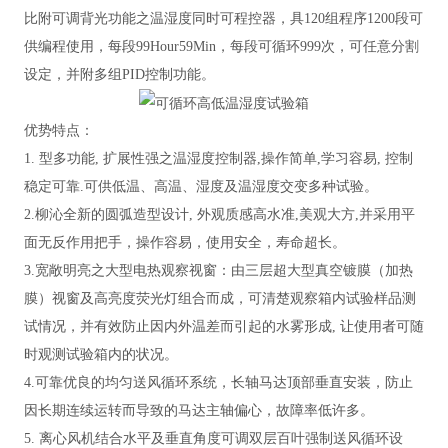
比附可调背光功能之温湿度同时可程控器，具120组程序1200段可
供编程使用，每段99Hour59Min，每段可循环999次，可任意分割
设定，并附多组PID控制功能。
优势特点：
1. 型多功能, 扩展性强之温湿度控制器,操作简单,学习容易, 控制
稳定可靠.可供低温、高温、湿度及温湿度交变多种试验。
2.柳沁全新的圆弧造型设计, 外观质感高水准,美观大方,并采用平
面无反作用把手，操作容易，使用安全，寿命超长。
3.宽敞明亮之大型电热观察视窗：由三层超大型真空镀膜（加热
膜）视窗及高亮度荧光灯组合而成，可清楚观察箱内试验样品测
试情况，并有效防止因内外温差而引起的水雾形成, 让使用者可随
时观测试验箱内的状况。
4.可靠优良的均匀送风循环系统，长轴马达顶部垂直安装，防止
因长期连续运转而导致的马达主轴偏心，故障率低许多。
5. 离心风机结合水平及垂直角度可调双层百叶强制送风循环设