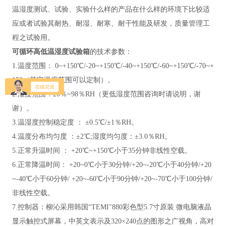
温湿度测试、试验、实验什么样的产品在什么样的环境下比较适
应或者试验其耐热、耐湿、耐寒、耐干性能及研发，质量管理工
程之试验用。
可循环高低温湿度试验箱
的技术参数：
1.温度范围：
0~+150℃/-20~+150℃/-40~+150℃/-60~+150℃/-70~+
150（其它温度范围可以定制）。
2.湿度范围：
20％~98％RH（更低湿度范围咨询时请说明，谢
谢）。
3.温湿度控制稳定度 ： ±0.5℃/±1％RH。
4.温度分布均匀度 ：±2℃;湿度均匀度：±3.0％RH。
5.正常升温时间 ： +20℃~+150℃小于35分钟非线性空载。
6.正常降温时间： +20~0℃小于30分钟/+20~-20℃小于40分钟/+20
~-40℃小于60分钟/ +20~-60℃小于90分钟/+20~-70℃小于100分钟/
非线性空载。
7.控制器：柳沁采用韩国“TEMI"880彩色型5.7寸原装 微电脑液晶
显示触控式屏幕，中英文表示及320×240点的图形之广视角，高对