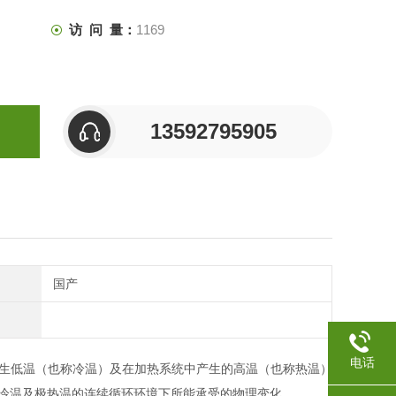
访 问 量：
1169
13592795905
国产
电话
生低温（也称冷温）及在加热系统中产生的高温（也称热温）
极冷温及极热温的连续循环环境下所能承受的物理变化。