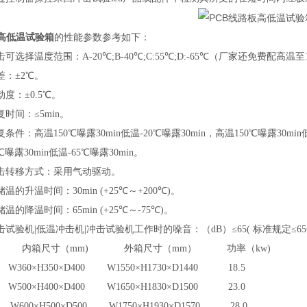
板高低温试验箱
的
性能参数参考如下：
击可选择温度范围：
A-20℃;B-40℃;C:55℃;D:-65℃（厂家还免费配高温
差：
±2℃。
动度：
±0.5℃。
复时间：
≤5min。
复条件：高温
150℃曝露30min低温-20℃曝露30min，高温150℃曝露30min
℃曝露30min低温-65℃曝露30min。
击转移方式：采用气动驱动。
储温的升温时间：
30min (+25℃～+200℃)。
储温的降温时间：
65min (+25℃～-75℃)。
击试验机
|低温冲击机|冲击试验机工作时的噪音：（dB）≤65( 标准规定≤
内箱尺寸（
mm) 外箱尺寸（mm） 功率（kw)
9 W360×H350×D400 W1550×H1730×D1440 18.5
 W500×H400×D400 W1650×H1830×D1500 23.0
0 W600×H500×D500 W1750×H1930×D1570 28.0