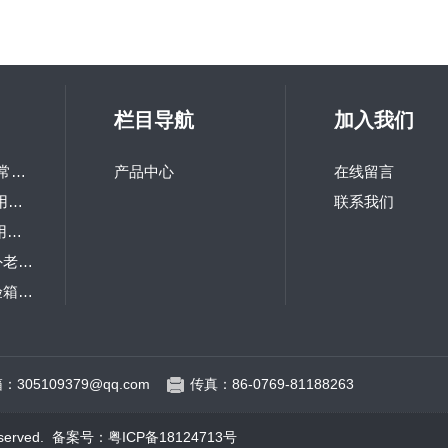
栏目导航
加入我们
LQ-GD-100研究所常用高低温交变试验箱
产品中心
在线留言
LQ-TH-800高校热用可程式恒温恒湿箱
联系我们
LQ-TS-216研究院用冲击试验机
LQ-UV1-S台式紫外老化试验箱
LQ-IP箱式防尘试验箱 砂尘试验箱
LQ-RM大型步入式老化房
：305109379@qq.com
传真：86-0769-81188263
erved.
备案号：粤ICP备18124713号