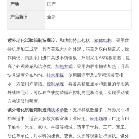
产地
国产
产品新旧
全新
设计和功能特点包括：‌
紫外老化试验箱制造商
箱体结构
：‌采用数
控机床加工成型，‌具有美观大方的外观，‌箱盖为双向翻盖式，‌操
作简便。‌内胆采用进口高级不锈钢板，‌外胆采用A3钢板喷塑，‌提
高了外观质感和洁净度。‌
加热方式
：‌采用内胆水槽式加热，‌升温
快且温度分布均匀。‌
排水系统
：‌使用回涡型及U型积沉装置排
水，‌方便用户清洁。‌
控制系统
：‌具备高精度显示和测量的专用紫
外线辐照计，‌可以独立或交替循环控制光照和冷凝，‌实现手动或
自动调节辐照度。‌
紫外老化试验箱制造商
技术参数
：‌支持样板数量多，‌外形尺寸和
功率适中，‌适合大多数实验室和工业应用。‌
应用领域
：‌广泛应用
于航空、‌汽车、‌家电、‌科研等领域，‌适用于学校、‌工厂、‌军工、‌
紫外
研位等单位，‌对材料的褪色、‌变色、‌失光等现象进行测试。‌