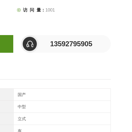
访 问 量：
1001
13592795905
国产
中型
立式
有