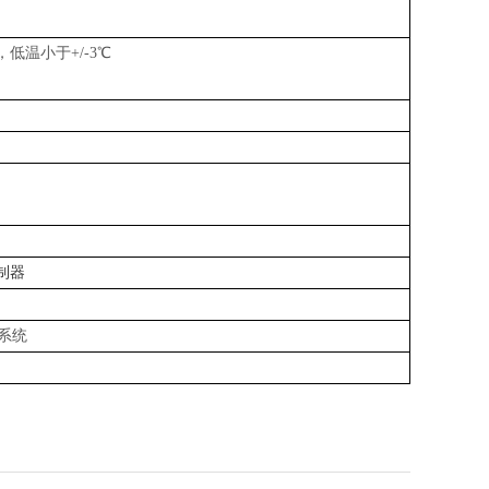
，低温小于+/-3℃
制器
系统