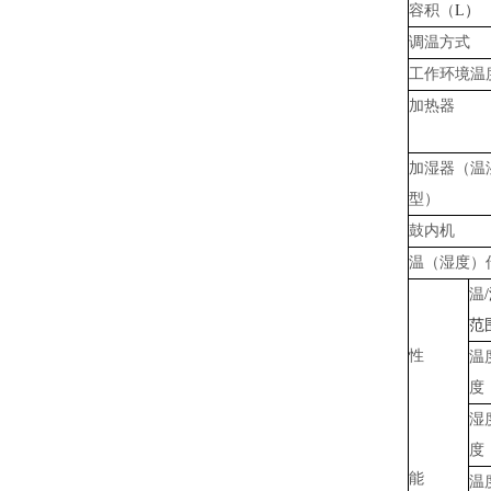
容积（
L）
调温方式
工作环境温
加热器
加湿器（温
型）
鼓内机
温（湿度）
温
范
性
温
度
湿
度
能
温