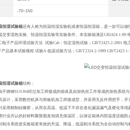
-70~150
恒温恒湿试验箱
还有人称为恒温恒湿实验机或者恒温恒湿箱，是一款可以做
温交变湿热实验、恒温恒湿实验等实验条件。本实验箱满足
GB2424.1
6:电工电子产品环境试验方法 试验Cab：恒定湿热试验；GB/T2423.2-2001
产品基本试验规程 试验A:低温试验方法；GB/T2324.2-1989.GB/T2423.1-19
恒温恒湿试验箱
结构：
由不锈钢
SUS304经过加工焊接成的箱体及由加热丝工作形成的加热系
机设计，采用数控机床与剪板机加工焊接成型，并采用无反作用把手，开
封采用精制硅橡胶，从而在高温、低温下不存在老化漏温漏气及硬化等现
用行业共认的好材料聚胺脂发泡填充保温区，以保证箱体内部温度还能防
与制冷系统使实验箱更有效的升温、降温，低温制冷系统为全自动控制与