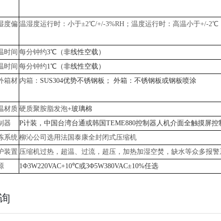
湿度偏
温湿度运行时：小于
±2℃/+/-3%RH；温度运行时：高温小于+/-2℃
温时间
每分钟约
3℃（非线性空载）
温时间
每分钟约
1℃（非线性空载）
外箱材
内箱：
SUS304优势不锈钢板； 外箱：不锈钢板或钢板喷涂
温材质
硬质聚胺脂发泡
+玻璃棉
制器
P计装，中国台湾台通或韩国TEME880控制器人机介面全触摸屏控
冻系统
柳沁
公司选用法国泰康全封闭式压缩机
护装置
压缩机过热，超温、过流，超压，加热加湿空焚，缺水等众多报警
源
1Φ3W220VAC+10℃或3Φ5W380VAC±10%任选
询