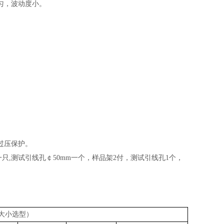
匀，波动度小。
过压保护。
照明 灯一只,测试引线孔￠50mm一个，样品架2付，测试引线孔1个，
据容积大小选型）