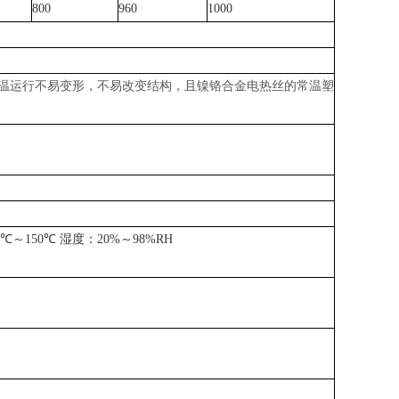
800
960
1000
温运行不易变形，不易改变结构，且镍铬合金电热丝的常温塑
70℃～150℃ 湿度：20%～98%RH