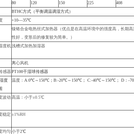
80
120
150
225
408
BTHC方式（平衡调温调湿方式）
度
+10---35℃
镍铬合金电热丝式加热器（优点是在高温环境中的强度高，长期高
性好，变形后的修复较为简单。）
湿度机
浅槽式加热加湿器
离心风机
传感器
PT100干湿球传感器
/湿度
温度：
A:0℃～150℃；B:-20℃～150℃； C:-40℃～150℃； D：-
围
度波动
高温：小于
±0.5℃
度稳定
±1%RH
度均匀
小于
2℃