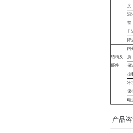
度
温
差
升
降
内
结构及
质
部件
保
控
冷
保
电
产品咨