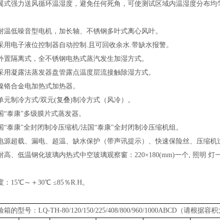
翼式强力送风循环温湿度，避免任何死角，可使测试区域内温湿度分布均
耐温低噪音型电机，加长轴、不锈钢多叶式离心风叶。
采用电子液位控制器自动控制
.且可回收余水.带缺水报警。
外置隔离式，全不锈钢电热式蒸汽发生加湿方式。
采用凝露法蒸发器盘管露点温度层流接触除湿方式。
镍铬合金电加热式加热器。
单元制冷方式
/双元(复叠)制冷方式（风冷）。
国
“泰康"多级膜片式蒸发器。
国
“泰康"全封闭制冷压缩机/法国“泰康"全封闭制冷压缩机组。
电源超载、漏电、超温、缺水保护（带声讯提示）、快速保险丝、压缩机
耐高、低温钢化玻璃内热式中空玻璃观察窗：
220×180(mm)一个, 
度：
15℃～＋30℃ ≤85％R.H。
验箱的型号：
LQ-TH-80/120/150/225/408/800/960/1000ABCD（请根