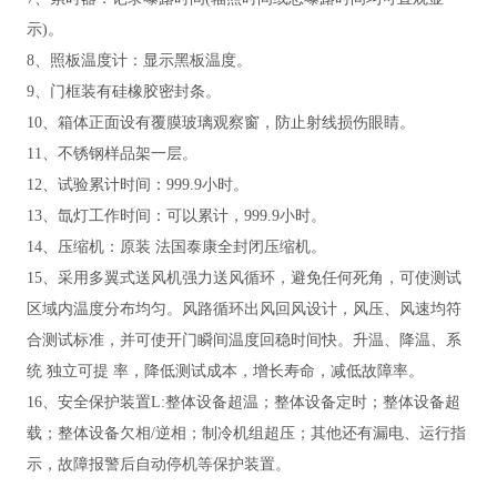
示)。
8、照板温度计：显示黑板温度。
9、门框装有硅橡胶密封条。
10、箱体正面设有覆膜玻璃观察窗，防止射线损伤眼睛。
11、不锈钢样品架一层。
12、试验累计时间：999.9小时。
13、氙灯工作时间：可以累计，999.9小时。
14、压缩机：原装 法国泰康全封闭压缩机
。
15、采用多翼式送风机强力送风循环，避免任何死角，可使测试
区域内温度分布均匀。风路循环出风回风设计，风压、风速均符
合测试标准，并可使开门瞬间温度回稳时间快。升温、降温、系
统 独立可提 率，降低测试成本，增长寿命，减低故障率。
16、安全保护装置L:整体设备超温；整体设备定时；整体设备超
载；整体设备欠相/逆相；制冷机组超压；其他还有漏电、运行指
示，故障报警后自动停机等
保护装置。