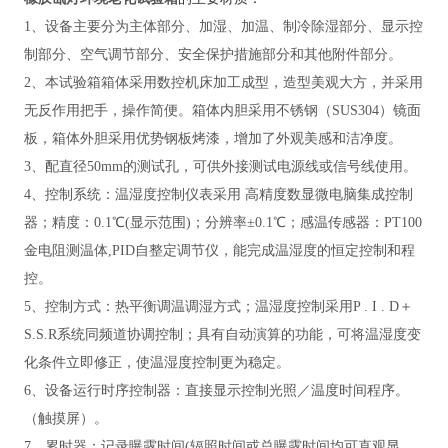
1、设备主要分为主体部分、加湿、加温、制冷除湿部分、显示控
制部分、空气调节部分、安全保护措施部分和其他附件部分。
2、本试验箱箱体采用数控机床加工成型，造型美观大方，并采用
无反作用把手，操作简便。箱体内胆采用不锈钢（SUS304）镜面
板，箱体外胆采用优势钢板烤漆，增加了外观美感和洁净度。
3、配直径50mm的测试孔，可供外接测试电源线或信号线使用。
4、控制系统：温湿度控制仪表采用 高精度数显微电脑集成控制
器；精度：0.1℃(显示范围)；分辨率±0.1℃；感温传感器：PT100
金电阻测温体,PID自整定调节仪，能完成温湿度的恒定控制和程
控
。
5、控制方式：热平衡调温调湿方式；温湿度控制采用P . I . D＋
S.S.R系统同频道协调控制；具有自动演算的功能，可将温湿度变
化条件立即修正，使温湿度控制更为稳定
。
6、设备运行时序控制器：直接显示控制光照／温度时间程序。
（触摸屏）
。
7、累时器：记录曝露时间(辐照时间或总曝露时间均可直观显