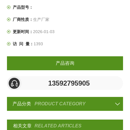
测试，用数天或数周的时间即可重现户外数月乃至数年出
产品型号：
现的危害。氙灯老化测试仪器的试验数据可以帮助选择新
厂商性质：
生产厂家
材料，改造现有材料。
更新时间：
2026-01-03
访 问 量：
1393
产品咨询
13592795905
产品分类
PRODUCT CATEGORY
相关文章
RELATED ARTICLES