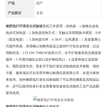
产地
国产
产品新旧
全新
橡胶氙灯环境老化试验箱
系统工作原理：加热器：
1.镍铬合金电
热丝式加热器；2.加热器控制方式：无触点等周期脉冲调宽，SSP
（固态电器）；3.加热器功率：4.5KW；运风通道：1.采多翼离心
式循环风扇，加强轴心加耐高低温之旋转叶片铝合金制成，以达
强制对流；2.FLOW THROW送风方式；水平扩散垂直热交换弧形
循环；3.可调式侧吹出风口及护纲回风口；4.设置有独立温度探
头，预防温度失控。更多关于氙灯老化试验箱的技术参数、报价
方案、服务项目尽在东莞市柳沁检测仪器有限公司，欢迎大家前
来咨询。别外橡胶氙灯老化试验箱除了可以用在橡胶及其制品以
外，还可以提供给各行各业需要做加速老化试验的工业产品及配
置等使用。
橡胶氙灯环境老化试验箱
的
主要材质：