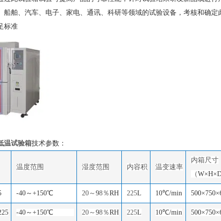
、船舶、汽车、电子、家电、通讯、科研等领域的试验设备，考核和确定
足标准
低温试验箱
技术参数：
内
箱
尺寸
温度范围
湿度范围
内容积
温变速率
（
W×H×
5
-40～+150℃
20
～
9
8
％
RH
225
L
10℃/min
500×750×
225
-40～+150℃
20
～
9
8
％
RH
225
L
10℃/min
500×750×