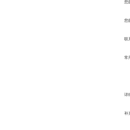
您
您
联
常
详
补