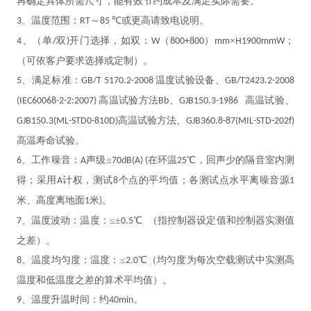
再确定具体所需尺寸，能有效节约成本及满足实际需要。
、温度范围：
～
℃或更高请致电说明。
3
RT
85
、（单
双
开门选择，如双：
（
）
×
；
4
/
)
W
800+800
mm
H1900mmW
（可依客户要求选择或定制）。
、满足标准：
温度试验设备、
5
GB/T 5170.2-2008
GB/T2423.2-2008
高温试验方法
、
高温试验、
(IEC60068-2-2:2007)
Bb
GJB150.3-1986
高温试验方法、
GJB150.3(ML-STD0-810D)
GJB360.8-87(MIL-STD-202f)
高温寿命试验。
、工作噪音：
声级≤
在环温
℃，回声少的隔音室内测
6
A
70dB(A) (
25
得；采用
计权，测试
个点的平均值；各测试点水平离噪音源
A
8
1
米、高度离地面
米
。
1
)
、温度波动：温度：≤±
℃ （指控制器设定值和控制器实测值
7
0.5
之差）。
、温度均匀度：温度：≤
℃（均匀度为每次空载测试中实测高
8
2.0
温度和低温度之差的算术平均值）。
、温度升温时间：约
。
9
40min