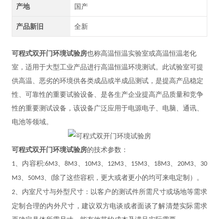
产地
国产
产品新旧
全新
可程式双开门环境试验房
也称
高温恒温
实验室或高温恒温老化
室，适用于大型工业产品进行高温恒温环境测试。此试验室可提
供高温、恶劣的环境供各类成品或半成品测试，是提高产品稳定
性、可靠性的重要试验设备、是各生产企业提高产品质量和竞争
性的重要测试设备，该设备广泛应用于电源电子、电脑、通讯、
电池等领域。
可程式双开门环境试验房
的技术参数：
、内容积
、
、
、
、
、
、
、
1
:6M3
8M3
10M3
12M3
15M3
18M3
20M3
30
、
、
除了这些容积，更大或者更小的均可来电定制）。
M3
50M3
(
、内室尺寸与外型尺寸：以客户的测试件所需尺寸或场地等需求
2
定制合理的内外尺寸，建议双方电谈或者面谈了解清楚实际需求