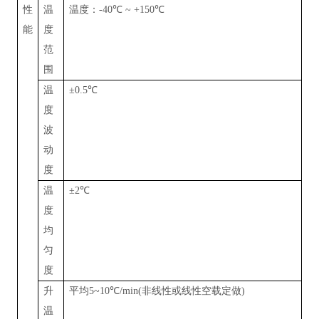
性
温
温度：
-40
℃
~ +150
℃
能
度
范
围
温
±0.5
℃
度
波
动
度
温
±
2
℃
度
均
匀
度
升
平均
5~10
℃
/min(
非线性或线性空载定做
)
温