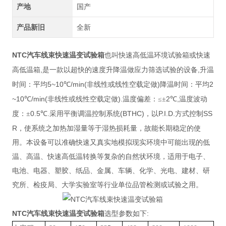
产地
国产
产品新旧
全新
NTC汽车线束快速温变试验箱
也叫快速高低温环境试验箱或快速
,
,
高低温箱
是一款以超快的速度升降温做应力筛选试验的设备
升温
5~10
/min(
)
2
时间：平均
℃
非线性或线性空载定做
降温时间：平均
~10
/min(
).
2
,
℃
非线性或线性空载定做
温度偏差：≤±
℃
温度波动
0.5
.
(BTHC)
P.I.D.
SS
度：±
℃
采用平衡调温控制系统
，以
方式控制
R
，使系统之加热加湿量等于湿热损耗量，故能长期稳定的使
用。本设备可以准确快速又真实地模拟现实环境中可能出现的低
温、高温、快速高低温转换等复杂的自然状环境，适用于电子、
电池、电器、塑胶、纸品、金属、车辆、化学、光电、建材、研
究所、检疫局、大学实验室等行业单位品管检测或试验之用。
NTC汽车线束快速温变试验箱
:
选型参数如下