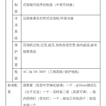
制
式智能可程序控制器（中英可转换）
器
冷
法国泰康全封闭式压缩机
/
环保冷媒
冻
系
统
保
压缩机过热
,
过流
,
超压
,
加热加湿空焚
,
箱内超温
,
缺水
护
报警系统
装
置
电
AC 3ф 5W 380V
（三相四线
+
保护地线）
源
标准配
观察窗（双层中空钢化玻璃）一个；
ф50mm
测试孔
置
（位于左连）一个；试样架二套（高度可调）；箱
内照明灯（荧光灯）一个；移动工作轮四个；加湿
水箱一个。