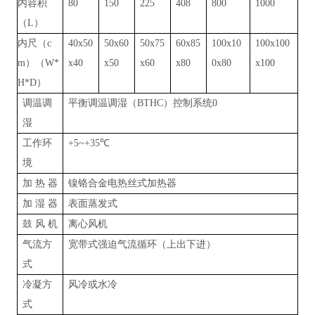
内容积
80
150
225
408
800
1000
（
L
）
内尺（
c
40x50
50x60
50x75
60x85
100x10
100x100
m
）（
W*
x40
x50
x60
x80
0x80
x100
H*D
）
调温调
平衡调温调湿（
BTHC
）控制系统
0
湿
工作环
+5~+35
℃
境
加
热
器
镍铬合金电热丝式加热器
加
湿
器
表面蒸发式
鼓
风
机
离心风机
气流方
宽带式强迫气流循环（上出下进）
式
冷凝方
风冷或水冷
式