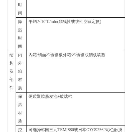
时
间
降
平均
2~10
℃
/min(
非线性或线性空载定做
)
温
时
间
结
内
内箱
:
镜面不锈钢板外箱
:
不锈钢或钢板喷塑
构
外
及
箱
部
材
件
质
保
硬质聚胺脂发泡
+
玻璃棉
温
材
质
控
可选择韩国三元
TEMI880
或日本
OYO9256P
彩色触摸