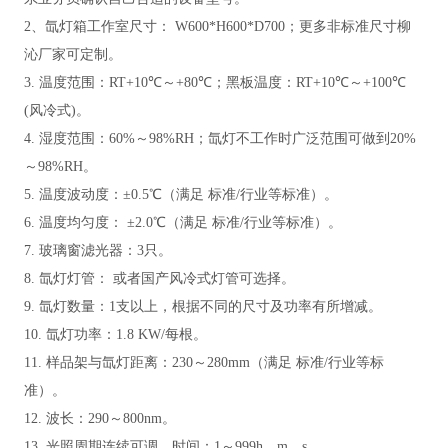
2、
氙灯箱工作室尺寸：
W600*H600*D700；更多非标准尺寸柳
沁厂家可定制。
3. 温度范围：RT+10℃～+80℃；黑板温度：RT+10℃～+100℃
(
风
冷式
)
。
4. 湿度范围：
60%～98%RH
；氙灯不工作时广泛范围可做到
2
0%
～98%RH
。
5. 温度波动度：±0.5℃（满足 标准/行业等标准）
。
6. 温度均匀度： ±2.0℃（满足 标准/行业等标准）
。
7. 玻璃窗滤光器：3只
。
8. 氙灯灯管： 或者国产风冷式灯管可选择
。
9. 氙灯数量：1支
以上
，根据不同的尺寸及功率有所增减
。
10. 氙灯功率：1.8 KW/每根
。
11. 样品架与氙灯距离：230～280mm（满足 标准/行业等标
准）
。
12. 波长：290～800nm
。
13. 光照周期连续可调，时间：1～999h、m、s
。