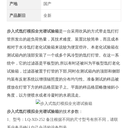
产地
国产
产品新旧
全新
步入式氙灯模拟全光谱试验箱
是一台采用吹风的方式带走氙灯灯
管所发出的超负荷热量，其技术难度、
装置比较
简单，而且成本
相对于水冷氙灯老化试验箱来说较为便宜些许。本老化试验箱
在
测试
箱内
的顶部安装了一个或多个
风
冷
型的
氙灯
灯
管。在这一系
统中，
它的
过滤器是平板型的,
所以有时还被叫为
平板型
氙灯老化
试验箱，
过滤器被置于灯管
的
下部,同时在测试
箱内
的顶部和侧部
均
装有反射系统以增强辐照度的
分布
均匀性。
准备
测试
的
样品被
摆放
在灯管下方的样品
格层架子
上。
平面的
样品
格层
略微倾斜小
角度，以
方
便
喷水或者冷凝时的
水
易
流走
。
步入式氙灯模拟全光谱试验箱
的
技术参数：
1、
型号：
LQ-XD-252 备注根据不同的尺寸型号有所不同，请联
系业务员确认自己合适的设备型号。