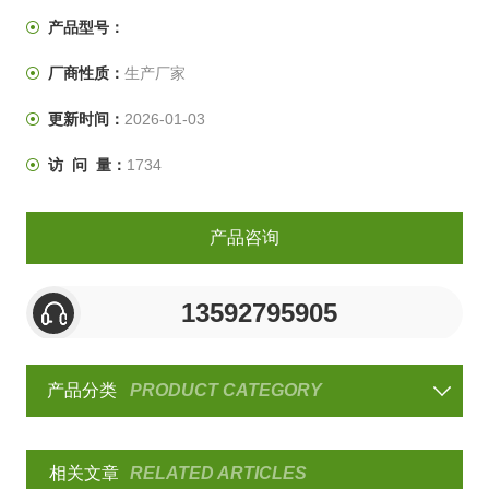
质量，光强的改变则会影响工业材料损坏速度，而光谱能
产品型号：
量分布的改变则会影响材料降解的速度和类型。所以此氙
厂商性质：
生产厂家
灯老化试验箱能很好的给广大顾客带来预估测试。
更新时间：
2026-01-03
访 问 量：
1734
产品咨询
13592795905
产品分类
PRODUCT CATEGORY
相关文章
RELATED ARTICLES