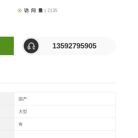
访 问 量：
2135
13592795905
国产
大型
有