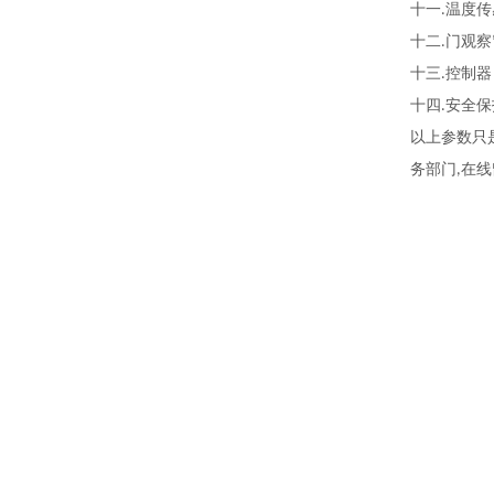
十一
温度传
.
十二
门观察
.
十三
控制器
.
十四
安全保
.
以上参数只
务部门
在线
,