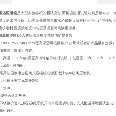
恒温恒湿箱
是大型实验容积的测试设备
而恒温恒湿试验箱则是相对小一
,
温度测试的设备
。
此类设备是东莞市柳沁试验设备有限公司生产的强项
,
需求定制
温度波动度均匀度及误差等均满足标准
。
,
恒温恒湿箱
步入式恒温环境测试箱
的简易参数
|
:
：
宽高深还可根据客户 的尺寸或者按产品量身定做
3000*2500*4000mm(
衡调温（调湿）方式。
：高温：
℃
如需更高请评估价格时说明
；低温度：
℃，
℃，
℃
+85
(
)
0
-20
-40
：
～
。
30%
95%RH
采用法国泰康全密闭式压缩机或德国比泽尔半密闭压缩机。
：机械压缩二元复叠制冷。
：水冷。
 镍铬合金加热器。
不锈钢护套式加湿器
此系统只有带湿度功能的
步入式恒温环境测试室
步
(
|
离心风机。