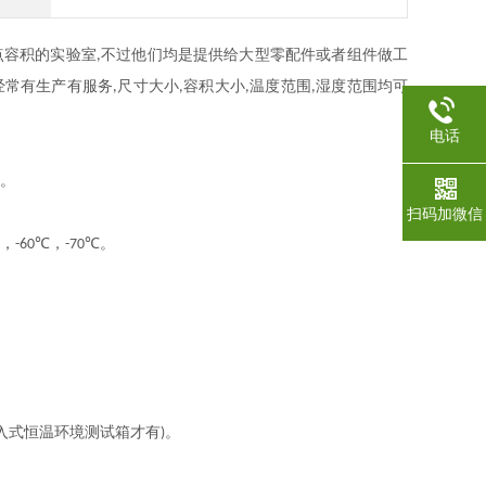
点容积的实验室
不过他们均是提供给大型零配件或者组件做工
,
经常有生产有服务
尺寸大小
容积大小
温度范围
湿度范围均可
,
,
,
,
电话
）。
扫码加微信
，
℃，
℃。
-60
-70
入式恒温环境测试箱
才有
。
)