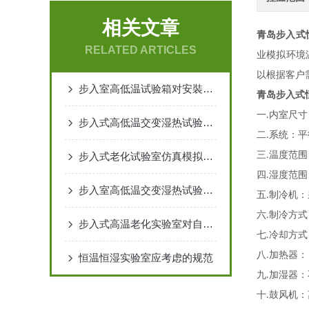
相关文章
青岛步入式
RELATED ARTICLES
业模拟环境
以根据客户
步入室高低温试验箱对安裝场所的基础规定
青岛步入式
一
内室尺寸
.
步入式高低温交变湿热试验箱不可以检测的物体
二
系统：平
.
三
温度范围
步入式老化试验室仿真模拟环境空气中温度转变
.
四
湿度范围
.
步入室高低温交变湿热试验箱降温失控原因及对策详解
五
制冷机：
.
六
制冷方式
.
步入式高温老化实验室对自然环境标准规定
七
冷却方式
.
八
加热器：
.
恒温恒湿实验室应考虑的规范
九
加湿器：
.
十
鼓风机：
.