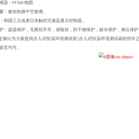
感器：
电阴。
PT100
窗：镀加热膜中空玻璃。
：韩国三元或者日本触控式液晶显示控制器。
护：超温保护，无熔丝开关，保险丝，防干烧保护，缺水保护，液位保护
是柳沁为大家提供
步入式恒温环境测试室
步入式恒温环境测试箱
的些许
|
留言均可。