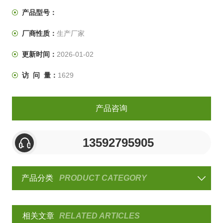
耐干性试验及品质管理工程的可靠性检测设备。本设备的
产品型号：
特点就是可以把多个试验条件编定成多个程序让它们自主
厂商性质：
生产厂家
按人工设定的指令不停的循环试验。
更新时间：
2026-01-02
访 问 量：
1629
产品咨询
13592795905
产品分类
PRODUCT CATEGORY
相关文章
RELATED ARTICLES