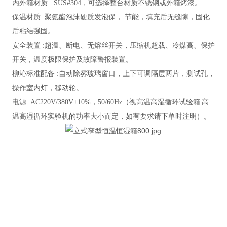
内外箱材质
: SUS#304，可选择整台材质不锈钢或外箱烤漆。
保温材质
:
聚氨酯泡沫
硬质发泡保，
节能，填充后无缝隙，固化
后粘结强固。
安全装置
:超温、断电、无熔丝开关，压缩机超载、冷煤高、保护
开关，温度极限保护及故障警报装置。
柳沁标准配备
:自动除雾玻璃窗口，上下可调隔层两片，测试孔，
操作室内灯，移动轮。
电源
:AC220V/380V±10%，50/60Hz（视高温高湿循环试验箱|高
温高湿循环实验机的功率大小而定，如有要求请下单时注明）。