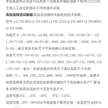
本设备的特点就是可以把多个试验条件编定成多个程序让它们自
主按人工设定的指令不停的循环试验。
高低温筛选试验箱
|高温高湿循环实验机的技术参数：
型号
:LQ-TH-80/LQ-TH-150/LQ-TH-225/LQ-TH-408/LQ-TH-800/L
Q-TH-1000。
内箱尺寸（
W×H×D）cm:80L:40×50×40； 150L:50×60×50； 225
L:50×75×60；408L:60×85×80；800L:100×100×80；1000L:100×10
0×100；备注更多非标尺寸可来电柳沁非标定制。
外形尺寸约（
W×H×D）cm:80L:93×131×81,150L:103×141×91, 225
L:108×162×112,408L:117×172×132, 800L:160×187×132, 1000L:150
×195×165；备注：非标设备的外形尺寸请以实际尺寸为准。
容积（
L） :80L,150L,225L,408L,:800L，1000型可选择，如果不
知道选择多大的合适请把自家测试物的尺寸告知柳沁生产厂家业
务员帮忙推荐合适的尺寸及型号及尺寸。
温度笵围
:0℃、-20℃、-40℃、-70℃～150℃。
湿度笵围
:20%～98%RH(可根据客户要求定做：低湿型可达到5%