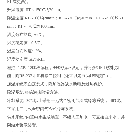
RH或更高)。
升温速度
:RT～150℃约30min。
降温速度
:RT～0℃约20min；RT～-20℃约40min；RT～-40℃约60
min；RT～-70℃约100min。
温度分布均度
:±2℃。
温度稳定度
:±0.5℃。
湿度分布均度
:±3%。
湿度稳定度
:±2%RH。
程控
:120组1200段编程，999次循环设定，并附多组PID控制功
能，附RS-232计算机接口控制（还可以定制为USB接口）。
加湿系统表面蒸发式，附加湿器缺水断电及过热保护。
除湿系统
:冷冻潜热除湿方法。
冷却系统
:-20℃以上采用一元式全密闭气冷式冷冻系统，-40℃以
下采用二元式全密闭气冷式冷冻系统。
供水系统
:内置纯水生成装置，不经人工加水，可直接自来水，并
附缺水警示装置。