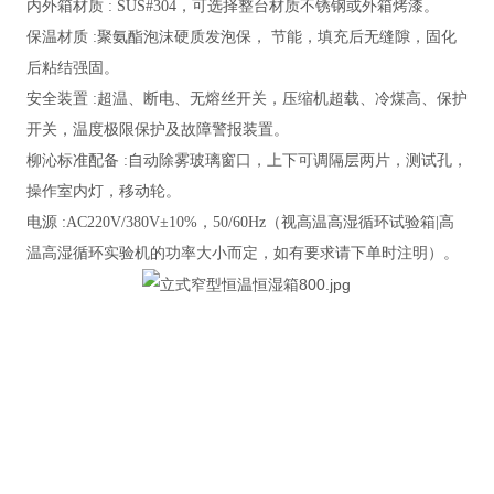
内外箱材质
: SUS#304，可选择整台材质不锈钢或外箱烤漆。
保温材质
:
聚氨酯泡沫
硬质发泡保，
节能，填充后无缝隙，固化
后粘结强固。
安全装置
:超温、断电、无熔丝开关，压缩机超载、冷煤高、保护
开关，温度极限保护及故障警报装置。
柳沁标准配备
:自动除雾玻璃窗口，上下可调隔层两片，测试孔，
操作室内灯，移动轮。
电源
:AC220V/380V±10%，50/60Hz（视高温高湿循环试验箱|高
温高湿循环实验机的功率大小而定，如有要求请下单时注明）。