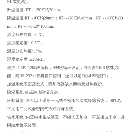
RH或更高)。
升温速度
:RT～150℃约30min。
降温速度
:RT～0℃约20min；RT～-20℃约40min；RT～-40℃约60
min；RT～-70℃约100min。
温度分布均度
:±2℃。
温度稳定度
:±0.5℃。
湿度分布均度
:±3%。
湿度稳定度
:±2%RH。
程控
:120组1200段编程，999次循环设定，并附多组PID控制功
能，附RS-232计算机接口控制（还可以定制为USB接口）。
加湿系统表面蒸发式，附加湿器缺水断电及过热保护。
除湿系统
:冷冻潜热除湿方法。
冷却系统
:-20℃以上采用一元式全密闭气冷式冷冻系统，-40℃以
下采用二元式全密闭气冷式冷冻系统。
供水系统
:内置纯水生成装置，不经人工加水，可直接自来水，并
附缺水警示装置。