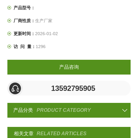
湿、耐干性试验及品质管理工程的可靠性检测设备。本设
产品型号：
备的特点就是可以把多个试验条件编定成多个程序让它们
厂商性质：
生产厂家
自主按人工设定的指令不停的循环试验。
更新时间：
2026-01-02
访 问 量：
1296
产品咨询
13592795905
产品分类
PRODUCT CATEGORY
相关文章
RELATED ARTICLES