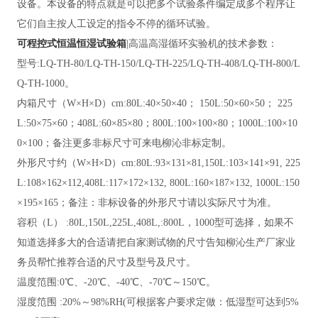
设备。本设备的特点就是可以把多个试验条件编定成多个程序让
它们自主按人工设定的指令不停的循环试验。
可程控式恒温恒湿试验箱
|高温高湿循环实验机的技术参数：
型号
:LQ-TH-80/LQ-TH-150/LQ-TH-225/LQ-TH-408/LQ-TH-800/L
Q-TH-1000。
内箱尺寸（
W×H×D）cm:80L:40×50×40； 150L:50×60×50； 225
L:50×75×60；408L:60×85×80；800L:100×100×80；1000L:100×10
0×100；备注更多非标尺寸可来电柳沁非标定制。
外形尺寸约（
W×H×D）cm:80L:93×131×81,150L:103×141×91, 225
L:108×162×112,408L:117×172×132, 800L:160×187×132, 1000L:150
×195×165；备注：非标设备的外形尺寸请以实际尺寸为准。
容积（
L） :80L,150L,225L,408L,:800L，1000型可选择，如果不
知道选择多大的合适请把自家测试物的尺寸告知柳沁生产厂家业
务员帮忙推荐合适的尺寸及型号及尺寸。
温度笵围
:0℃、-20℃、-40℃、-70℃～150℃。
湿度笵围
:20%～98%RH(可根据客户要求定做：低湿型可达到5%