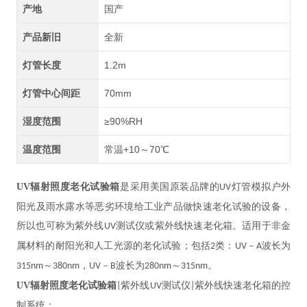
产地
国产
产品新旧
全新
灯管长度
1.2m
灯管中心间距
70mm
湿度范围
≥90%RH
温度范围
常温+10～70℃
UV辐射照度老化试验箱
是采用美国原装品牌的
灯管模拟户外
UV
阳光及雨水露水等恶劣环境给工业产品做快速老化试验的设备，
所以也可称为紫外线
测试仪或紫外线快速老化箱。适用于非金
UV
属材料的耐阳光和人工光源的老化试验；包括
类：
－
波长为
2
UV
A
～
，
－
波长为
～
。
315nm
380nm
UV
B
280nm
315nm
UV辐射照度老化试验箱
紫外线
测试仪
紫外线快速老化箱的控
|
UV
|
制系统：