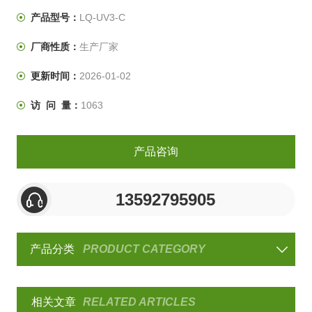
UV－B波长为280nm～315nm。
产品型号：
LQ-UV3-C
厂商性质：
生产厂家
更新时间：
2026-01-02
访 问 量：
1063
产品咨询
13592795905
产品分类
PRODUCT CATEGORY
相关文章
RELATED ARTICLES