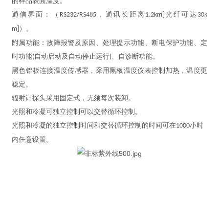
的样品表面温度。
通信界面：（
，通讯长距离
光纤可达
RS232/RS485
1.2km[
30k
）。
m]
附属功能：故障报警及原因、处理提示功能、断电保护功能、定
时功能
自动启动及自动停止运行
、自诊断功能。
(
)
黑色铝板连接温度传感器，采用黑板温度仪表控制加热，温度更
稳定。
辐射计探头采用固定式，无须每次装卸。
光照和冷凝可独立控制可以交替循环控制。
光照和冷凝的独立控制时间和交替循环控制的时间可在
小时
1000
内任意设置。