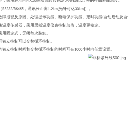
控：采用标准的
黑板温度传感器
控制测试过程的样品表面温度。
Pt-100
,
（
，通讯长距离
光纤可达
）。
RS232/RS485
1.2km[
30km]
故障报警及原因、处理提示功能、断电保护功能、定时功能
自动启动及自
(
接温度传感器，采用黑板温度仪表控制加热，温度更稳定。
采用固定式，无须每次装卸。
可独立控制可以交替循环控制。
的独立控制时间和交替循环控制的时间可在
小时内任意设置。
1000