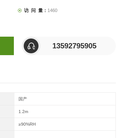
访 问 量：
1460
13592795905
国产
1.2m
≥90%RH