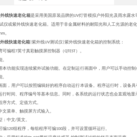
紫外线快速老化箱
是采用美国原装品牌的
灯管模拟户外阳光及雨水露水
UV
试仪或紫外线快速老化箱。适用于非金属材料的耐阳光和人工光源的老
。
5nm
紫外线快速老化箱
紫外线
测试仪
紫外线快速老化箱的控制系统：
|
UV
|
湾可编程
英寸真彩触摸屏控制器（
）。
7
QTEST
能。
用本功能实现连续紫外试验功能。在定制运行画面中，用户可以手动控制
能。
画面，用户可以按照编辑好的程序自动运行本设备。程序运行时，设备具
运行时间、程序编号等基本信息。同时，各系统的运行状态也会直观地显
程序方式、定值方式。
中文菜单、触摸屏方式输入。
型：中文
英文。
/
可编
组程序，每组程序可编
段，并可设置循环运行。
120
100