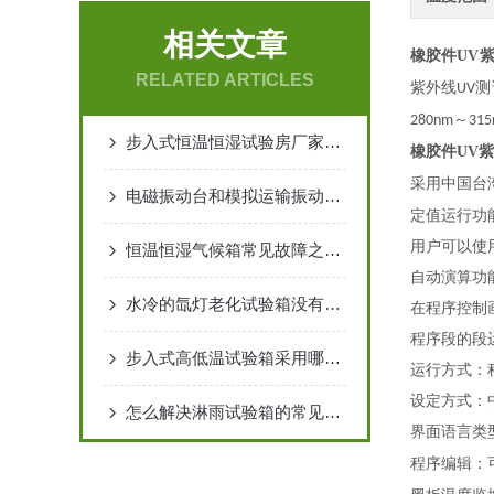
相关文章
橡胶件UV
RELATED ARTICLES
紫外线
测
UV
～
280nm
31
步入式恒温恒湿试验房厂家的选购指南
橡胶件UV
采用中国台
电磁振动台和模拟运输振动台的区别
定值运行功
用户可以使
恒温恒湿气候箱常见故障之处理方法
自动演算功
水冷的氙灯老化试验箱没有配冷水机可以用吗？
在程序控制
程序段的段
步入式高低温试验箱采用哪样离心风机
运行方式：
设定方式：
怎么解决淋雨试验箱的常见问题
界面语言类
程序编辑：