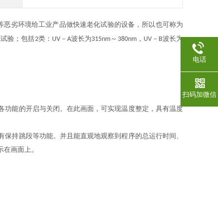
等恶劣环境给工业产品做快速老化试验的设备，所以也可称为
化试验；包括
类：
－
波长为
～
，
－
波长为
2
UV
A
315nm
380nm
UV
B
电话
扫码加微信
各功能的开启与关闭。在此画面，可实现温度整定，具有温度
有保持跳段等功能。并且能直观地观察到程序的总运行时间、
示在画面上。