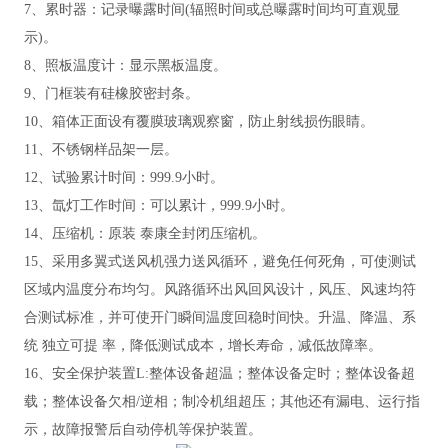
7、累时器：记录曝露时间(辐照时间或总曝露时间均可直观显
示)。
8、照板温度计：显示黑板温度。
9、门框装有硅橡胶密封条。
10、箱体正面设有覆膜玻璃观察窗，防止射线损伤眼睛。
11、不锈钢样品架一层。
12、试验累计时间：999.9小时。
13、氙灯工作时间：可以累计，999.9小时。
14、压缩机：原装 泰康全封闭压缩机
。
15、采用多翼式送风机强力送风循环，避免任何死角，可使测试
区域内温度分布均匀。风路循环出风回风设计，风压、风速均符
合测试标准，并可使开门瞬间温度回稳时间快。升温、降温、系
统 独立可提 率，降低测试成本，增长寿命，减低故障率。
16、安全保护装置L:整体设备超温；整体设备定时；整体设备超
载；整体设备欠相/逆相；制冷机组超压；其他还有漏电、运行指
示，故障报警后自动停机等
保护装置。