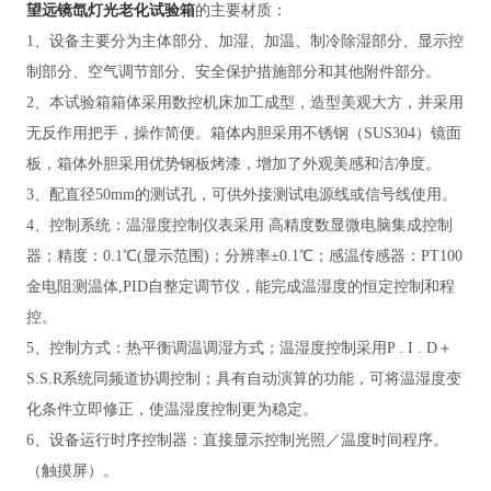
望远镜氙灯光老化试验箱
的
主要材质：
1、设备主要分为主体部分、加湿、加温、制冷除湿部分、显示控
制部分、空气调节部分、安全保护措施部分和其他附件部分。
2、本试验箱箱体采用数控机床加工成型，造型美观大方，并采用
无反作用把手，操作简便。箱体内胆采用不锈钢（SUS304）镜面
板，箱体外胆采用优势钢板烤漆，增加了外观美感和洁净度。
3、配直径50mm的测试孔，可供外接测试电源线或信号线使用。
4、控制系统：温湿度控制仪表采用 高精度数显微电脑集成控制
器；精度：0.1℃(显示范围)；分辨率±0.1℃；感温传感器：PT100
金电阻测温体,PID自整定调节仪，能完成温湿度的恒定控制和程
控
。
5、控制方式：热平衡调温调湿方式；温湿度控制采用P . I . D＋
S.S.R系统同频道协调控制；具有自动演算的功能，可将温湿度变
化条件立即修正，使温湿度控制更为稳定
。
6、设备运行时序控制器：直接显示控制光照／温度时间程序。
（触摸屏）
。