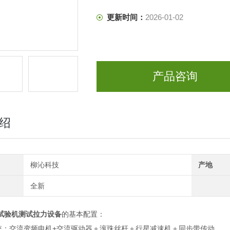
4.机台附件： 附标准拉力夹具一套。
更新时间：
2026-01-02
产品咨询
绍
柳沁科技
产地
全新
试验机测试拉力设备
的基本配置：
统：交流变频电机+交流驱动器＋滚珠丝杆＋行星减速机＋同步带传动。