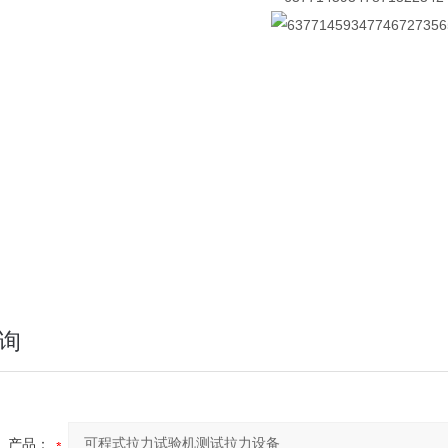
询
产品：