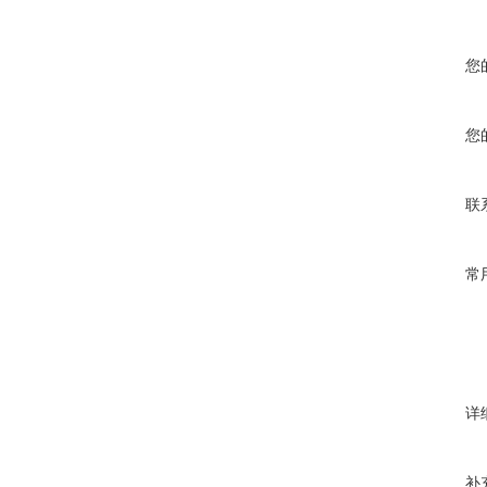
您
您
联
常
详
补