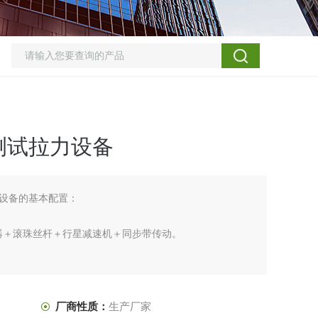
测试拉力设备
设备的基本配置：
动器＋滚珠丝杆＋行星减速机＋同步带传动。
d 控制方式使控制更好 。
)列表机一台。
厂商性质：
生产厂家