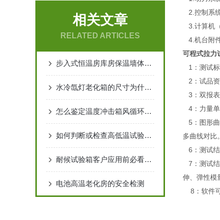
2.控制系统:
相关文章
3.计算机（
RELATED ARTICLES
4.机台附
可程式拉力
步入式恒温房库房保温墙体的优势
1：测试标准
2：试品资
水冷氙灯老化箱的尺寸为什么只做一个尺寸的原因
3：双报表
4：力量单位
怎么鉴定温度冲击箱风循环调节挡板运行是否正常
5：图形曲线
如何判断或检查高低温试验箱门封的密封性
多曲线对比
6：测试结
耐候试验箱客户应用前必看材料
7：测试结
伸、弹性模
电池高温老化房的安全检测
8：软件可