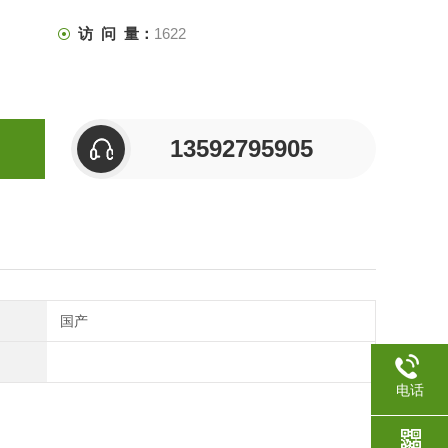
访 问 量：
1622
13592795905
国产
电话