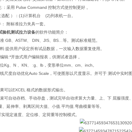
：采用 Pulse Command 控制方式使控制更好 。
选配 ）：(1)计算机台 (2)列表机一台。
件： 附标准拉力夹具一套。
试验机测试拉力设备
的软件功能简介：
 GB、ASTM、 DIN、JIS、BS…等。测试标准规范。
料:提供用户设定所有试品数据，一次输入数据重复使用。
编辑:*开放式用户编辑报表，供测试者选择 。
Kg、N 、KN、 :g、lb，变形单位mm、cm、inch。
尺度自动优化Auto Scale，可使图形以尺度显示。并可于 测试中实
。
果可以EXCEL 格式的数据形式输出。
束可自动存档、手动存盘，测试完毕自动求算大力量、上、下 屈服强度
量、延伸率、剥离区间大值、小值.平均值.弯曲模量等等。
实现定速度、定位移、定荷重等控制模式。