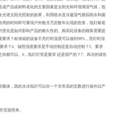
造成产品或材料老化的主要因素是太阳光和环境潮湿气候，氙
全光谱太阳光照射的效果，利用喷水及冷凝湿气模拟雨水和露
数周的时间即可重现户外数月乃至数年出现的危害，氙灯耐老
的变化是如何影响产品的耐久性的。购买此设备的顾客需要提
度要求？标准箱的设备不亮灯时湿度可以做到98%，亮灯时湿
的要求？4、辐照强度要求是手动控制还是自动控制？5、要求
W之间都可以。6，氙灯灯管是要求 还是国产的？7、风冷的请告
导载体，因此水冷氙灯可以在一个非常高的瓦数进行操作以产
作页面简单。