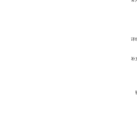
常
详
补