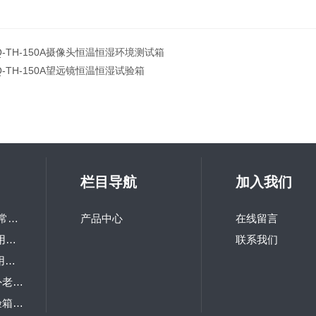
Q-TH-150A摄像头恒温恒湿环境测试箱
Q-TH-150A望远镜恒温恒湿试验箱
栏目导航
加入我们
LQ-GD-100研究所常用高低温交变试验箱
产品中心
在线留言
LQ-TH-800高校热用可程式恒温恒湿箱
联系我们
LQ-TS-216研究院用冲击试验机
LQ-UV1-S台式紫外老化试验箱
LQ-IP箱式防尘试验箱 砂尘试验箱