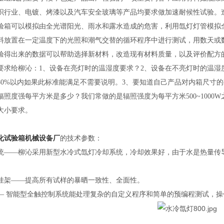
织行业、电镀、烤漆以及汽车安全玻璃等产品均要求做加速耐候性试验。
验箱可以模拟由全光谱阳光、雨水和露水造成的危害，利用氙灯灯管模拟
料放置在一定温度下的光照和潮气交替的循环程序中进行测试，用数天或
验得出来的数据可以帮助选择新材料，改造现有材料质量，以及评价配方
要求给柳沁：
1、设备在亮灯时的温湿度要求？2、设备在不亮灯时的温湿
80%以内如果此标准能满足不需要说明。3、要知道自己产品对内箱尺寸
辐照度强每平方米是多少？我们常做的是辐照强度为每平方米500~1000
大小要求。
化试验箱机械设备厂
的
技术参数：
统
——柳沁采用新型水冷式氙灯冷却系统，冷却效果好，由于水是热量传
。
挂架
——提高所有试样的暴晒一致性、全面性。
— 智能型全触控制系统能处理复杂的自定义程序和简单的预编程测试，操