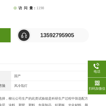
访 问 量：
1198
13592795905
电话
国产
方法
风冷氙灯
扫码加微信
选择，柳沁公司生产的此类试验箱是科研生产过程中筛选配方
涂层、涂料、塑胶、塑料、包装制品、铝塑板、光化材料、颜